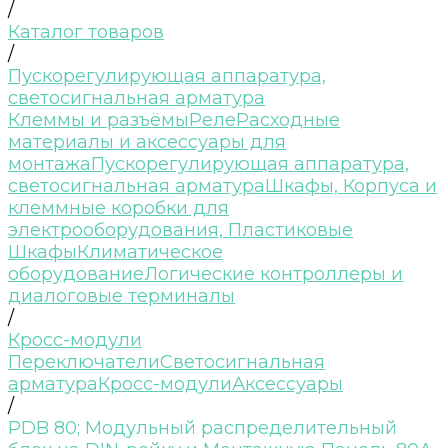
/
Каталог товаров
/
Пускорегулирующая аппаратура,
светосигнальная арматура
Клеммы и разъёмы
Реле
Расходные
материалы и аксессуары для
монтажа
Пускорегулирующая аппаратура,
светосигнальная арматура
Шкафы, Корпуса и
клеммные коробки для
электрооборудования, Пластиковые
Шкафы
Климатическое
оборудование
Логические контроллеры и
диалоговые терминалы
/
Кросс-модули
Переключатели
Светосигнальная
арматура
Кросс-модули
Аксессуары
/
PDB 80; Модульный распределительный