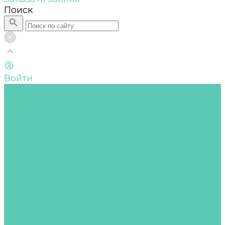
Поиск
Войти
Каталог товаров
Клеммы и разъёмы
Клеммы Push-in проходные
Клеммы винтовые проходные
Аксессуары к клеммам
Реле
Промежуточные реле
Реле управления
Аксессуары
Расходные материалы и аксессуары для
монтажа
Наконечники штыревые втулочные
изолированные (НШВИ)