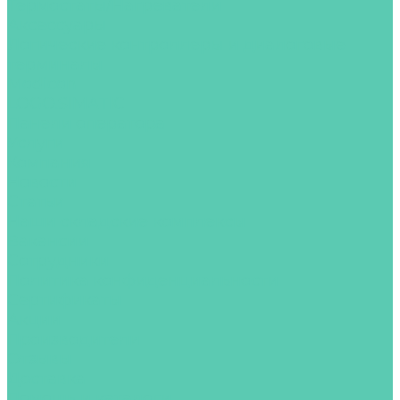
Термостаты/Нагреватели
Аксессуары
Логические контроллеры и диалоговые
терминалы
Modicon
LOGO.SIMATIC
Панели оператора
Услуги
Компания
Новости
Статьи
Наши складские комплексы
Вакансии
Сотрудники
Политика конфиденциальности
Сертификаты
Акции
Производители
Отзывы
Доставка
Помощь и каталоги