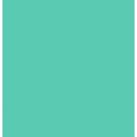
Наконечники-кольца с изолированным
фланцем(НКИ)
Наконечники вилочные (НВШИ)
Пускорегулирующая аппаратура,
светосигнальная арматура
Переключатели
Светосигнальная арматура
Кросс-модули
Шкафы, Корпуса и клеммные коробки для
электрооборудования, Пластиковые Шкафы
Шкафы напольные
Корпуса навесные
Пластиковые Шкафы
Климатическое оборудование
Вентиляторы
Термостаты/Нагреватели
Аксессуары
Логические контроллеры и диалоговые
терминалы
Modicon