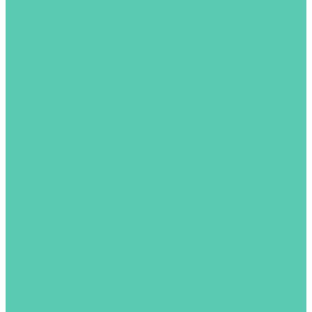
...
Каталог товаров
Клеммы и разъёмы
Клеммы Push-in проходные
Клеммы винтовые проходные
Аксессуары к клеммам
Wonke Electric
Маркировка клемм
Реле
Промежуточные реле
Реле управления
Аксессуары
FINDER
Расходные материалы и аксессуары для
монтажа
Наконечники штыревые втулочные
изолированные (НШВИ)
Наконечники-кольца с изолированным
фланцем(НКИ)
Наконечники вилочные (НВШИ)
DIN-рейки