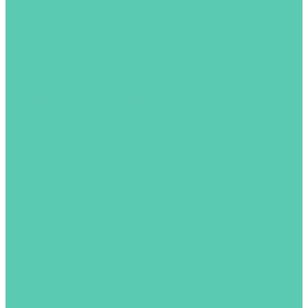
Аксессуары для монтажа
Инструменты для монтажа
Перфорированные короба
Пускорегулирующая аппаратура,
светосигнальная арматура
Переключатели
Светосигнальная арматура
Кросс-модули
Аксессуары
Шкафы, Корпуса и клеммные коробки для
электрооборудования, Пластиковые Шкафы
Шкафы напольные
Корпуса навесные
Пластиковые Шкафы
Клеммные коробки
Аксессуары для напольных шкафов
Аксессуары для навесных шкафов
Аксессуары для пластиковых шкафов
Климатическое оборудование
Вентиляторы