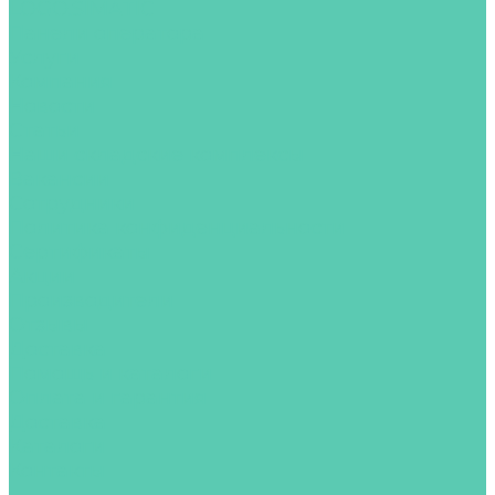
LOGO.SIMATIC
Панели оператора
Услуги
Компания
Новости
Статьи
Наши складские комплексы
Вакансии
Сотрудники
Политика конфиденциальности
Сертификаты
Акции
Производители
Отзывы
Доставка
Помощь и каталоги
Оплата и гарантия
Доставка
Каталоги
Контакты