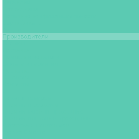
Вакансии
Сотрудники
Политика конфиденциальности
Сертификаты
Акции
Производители
Отзывы
Доставка
Помощь и каталоги
Оплата и гарантия
Доставка
Каталоги
Контакты
...
Каталог товаров
Клеммы и разъёмы
Клеммы Push-in проходные
Клеммы винтовые проходные
Аксессуары к клеммам
Wonke Electric