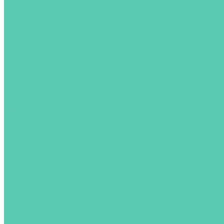
Маркировка клемм
Реле
Промежуточные реле
Реле управления
Аксессуары
FINDER
Расходные материалы и аксессуары для мон
Наконечники штыревые втулочные изолиров
Наконечники-кольца с изолированным флан
Наконечники вилочные (НВШИ)
DIN-рейки
Аксессуары для монтажа
Инструменты для монтажа
Перфорированные короба
Пускорегулирующая аппаратура, светосигна
Переключатели
Светосигнальная арматура
Кросс-модули
Аксессуары
Шкафы, Корпуса и клеммные коробки для эл
Шкафы напольные