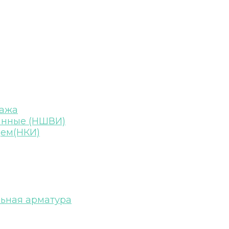
тажа
анные (НШВИ)
цем(НКИ)
льная арматура