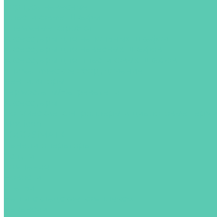
Корпуса навесные
Пластиковые Шкафы
Клеммные коробки
Аксессуары для напольных шкафов
Аксессуары для навесных шкафов
Аксессуары для пластиковых шкафов
Климатическое оборудование
Вентиляторы
Термостаты/Нагреватели
Аксессуары
Логические контроллеры и диалоговые терм
Modicon
LOGO.SIMATIC
Панели оператора
Услуги
Компания
Новости
Статьи
Наши складские комплексы
Вакансии