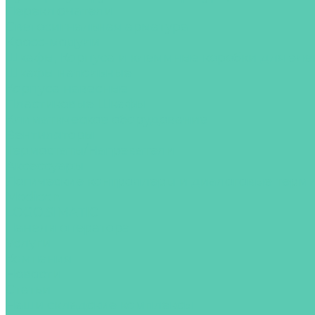
Переключатели
Светосигнальная арматура
Кросс-модули
Шкафы, Корпуса и клеммные коробки для эл
Шкафы напольные
Корпуса навесные
Пластиковые Шкафы
Климатическое оборудование
Вентиляторы
Термостаты/Нагреватели
Аксессуары
Логические контроллеры и диалоговые терм
Modicon
LOGO.SIMATIC
Панели оператора
Услуги
Компания
Новости
Статьи
Наши складские комплексы