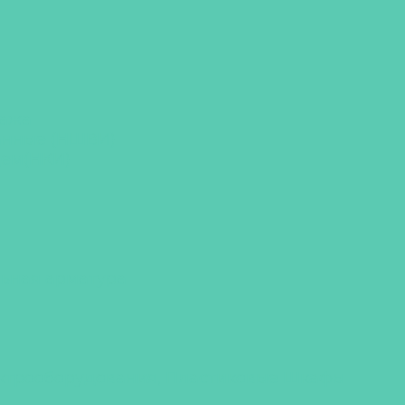
тажа
анные (НШВИ)
цем(НКИ)
льная арматура
ектрооборудования, Пластиковые Шкафы