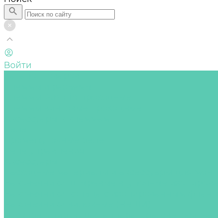
Войти
Каталог товаров
Клеммы и разъёмы
Клеммы Push-in проходные
Клеммы винтовые проходные
Аксессуары к клеммам
Реле
Промежуточные реле
Реле управления
Аксессуары
Расходные материалы и аксессуары для мон
Наконечники штыревые втулочные изолиров
Наконечники-кольца с изолированным флан
Наконечники вилочные (НВШИ)
Пускорегулирующая аппаратура, светосигна