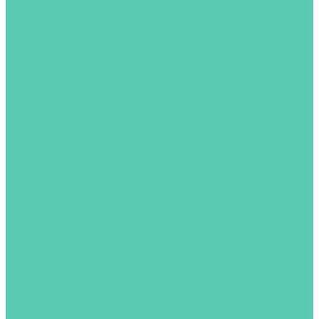
Клеммы Push-in проходные
Клеммы винтовые проходные
Аксессуары к клеммам
Wonke Electric
Маркировка клемм
Реле
Промежуточные реле
Реле управления
Аксессуары
FINDER
Расходные материалы и аксессуары для
монтажа
Наконечники штыревые втулочные
изолированные (НШВИ)
Наконечники-кольца с изолированным
фланцем(НКИ)
Наконечники вилочные (НВШИ)
DIN-рейки
Аксессуары для монтажа
Инструменты для монтажа
Перфорированные короба