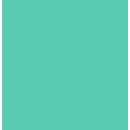
Пускорегулирующая аппаратура,
светосигнальная арматура
Переключатели
Светосигнальная арматура
Кросс-модули
Аксессуары
Шкафы, Корпуса и клеммные коробки для
электрооборудования, Пластиковые Шкафы
Шкафы напольные
Корпуса навесные
Пластиковые Шкафы
Клеммные коробки
Аксессуары для напольных шкафов
Аксессуары для навесных шкафов
Аксессуары для пластиковых шкафов
Климатическое оборудование
Вентиляторы
Термостаты/Нагреватели
Аксессуары
Логические контроллеры и диалоговые