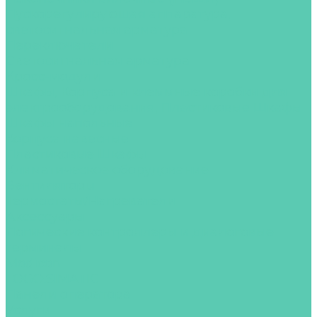
Пускорегулирующая аппаратура,
светосигнальная арматура
Переключатели
Светосигнальная арматура
Кросс-модули
Шкафы, Корпуса и клеммные коробки для
электрооборудования, Пластиковые Шкафы
Шкафы напольные
Корпуса навесные
Пластиковые Шкафы
Климатическое оборудование
Вентиляторы
Термостаты/Нагреватели
Аксессуары
Логические контроллеры и диалоговые
терминалы
Modicon
LOGO.SIMATIC
Панели оператора
Услуги