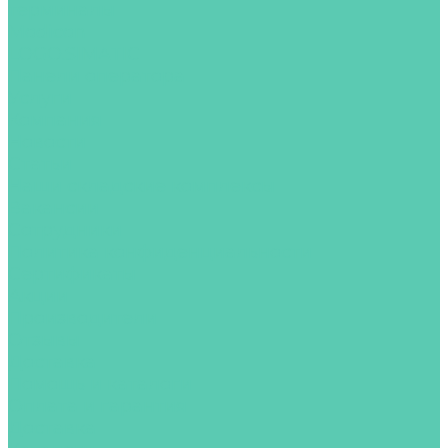
терминалы
Modicon
LOGO.SIMATIC
Панели оператора
Услуги
Компания
Новости
Статьи
Наши складские комплексы
Вакансии
Сотрудники
Политика конфиденциальности
Сертификаты
Акции
Производители
Отзывы
Доставка
Помощь и каталоги
Оплата и гарантия
Доставка