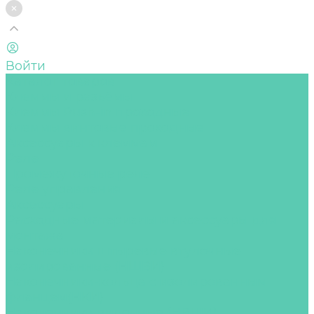
Войти
Каталог товаров
Клеммы и разъёмы
Клеммы Push-in проходные
Клеммы винтовые проходные
Аксессуары к клеммам
Реле
Промежуточные реле
Реле управления
Аксессуары
Расходные материалы и аксессуары для
монтажа
Наконечники штыревые втулочные
изолированные (НШВИ)
Наконечники-кольца с изолированным
фланцем(НКИ)
Наконечники вилочные (НВШИ)