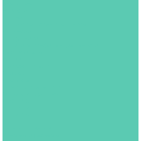
Компания
Новости
Статьи
Наши складские комплексы
Вакансии
Сотрудники
Политика конфиденциальности
Сертификаты
Акции
Производители
Отзывы
Доставка
Помощь и каталоги
Оплата и гарантия
Доставка
Каталоги
Контакты
...
Каталог товаров
Клеммы и разъёмы