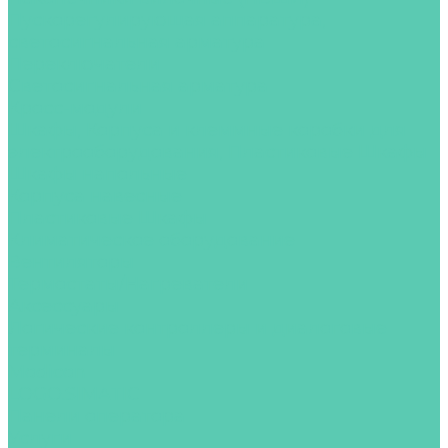
Пускорегулирующая аппаратура,
светосигнальная арматура
Переключатели
Светосигнальная арматура
Кросс-модули
Шкафы, Корпуса и клеммные коробки для
электрооборудования, Пластиковые Шкафы
Шкафы напольные
Корпуса навесные
Пластиковые Шкафы
Климатическое оборудование
Вентиляторы
Термостаты/Нагреватели
Аксессуары
Логические контроллеры и диалоговые
терминалы
Modicon
LOGO.SIMATIC
Панели оператора
Услуги