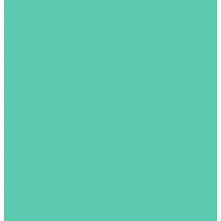
терминалы
Modicon
LOGO.SIMATIC
Панели оператора
Услуги
Компания
Новости
Статьи
Наши складские комплексы
Вакансии
Сотрудники
Политика конфиденциальности
Сертификаты
Акции
Производители
Отзывы
Доставка
Помощь и каталоги
Оплата и гарантия
Доставка