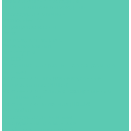
Клеммы Push-in проходные
Клеммы винтовые проходные
Аксессуары к клеммам
Wonke Electric
Маркировка клемм
Реле
Промежуточные реле
Реле управления
Аксессуары
FINDER
Расходные материалы и аксессуары для
монтажа
Наконечники штыревые втулочные
изолированные (НШВИ)
Наконечники-кольца с изолированным
фланцем(НКИ)
Наконечники вилочные (НВШИ)
DIN-рейки
Аксессуары для монтажа
Инструменты для монтажа
Перфорированные короба