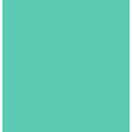
Пускорегулирующая аппаратура,
светосигнальная арматура
Переключатели
Светосигнальная арматура
Кросс-модули
Аксессуары
Шкафы, Корпуса и клеммные коробки для
электрооборудования, Пластиковые Шкафы
Шкафы напольные
Корпуса навесные
Пластиковые Шкафы
Клеммные коробки
Аксессуары для напольных шкафов
Аксессуары для навесных шкафов
Аксессуары для пластиковых шкафов
Климатическое оборудование
Вентиляторы
Термостаты/Нагреватели
Аксессуары
Логические контроллеры и диалоговые