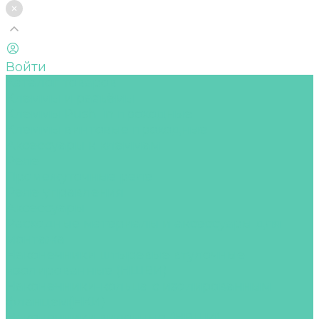
Войти
Каталог товаров
Клеммы и разъёмы
Клеммы Push-in проходные
Клеммы винтовые проходные
Аксессуары к клеммам
Реле
Промежуточные реле
Реле управления
Аксессуары
Расходные материалы и аксессуары для
монтажа
Наконечники штыревые втулочные
изолированные (НШВИ)
Наконечники-кольца с изолированным
фланцем(НКИ)
Наконечники вилочные (НВШИ)