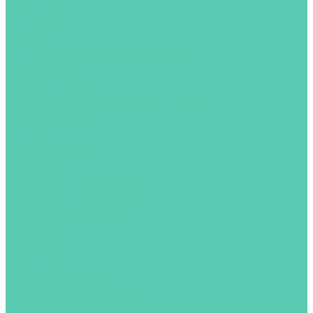
Компания
Новости
Статьи
Наши складские комплексы
Вакансии
Сотрудники
Политика конфиденциальности
Сертификаты
Акции
Производители
Отзывы
Доставка
Помощь и каталоги
Оплата и гарантия
Доставка
Каталоги
Контакты
...
Каталог товаров
Клеммы и разъёмы