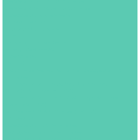
Клеммы Push-in проходные
Клеммы винтовые проходные
Аксессуары к клеммам
Wonke Electric
Маркировка клемм
Реле
Промежуточные реле
Реле управления
Аксессуары
FINDER
Расходные материалы и аксессуары для
монтажа
Наконечники штыревые втулочные
изолированные (НШВИ)
Наконечники-кольца с изолированным
фланцем(НКИ)
Наконечники вилочные (НВШИ)
DIN-рейки
Аксессуары для монтажа
Инструменты для монтажа
Перфорированные короба