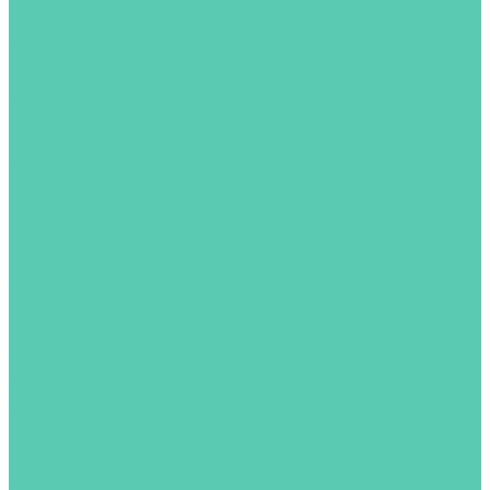
Пускорегулирующая аппаратура,
светосигнальная арматура
Переключатели
Светосигнальная арматура
Кросс-модули
Шкафы, Корпуса и клеммные коробки для
электрооборудования, Пластиковые Шкафы
Шкафы напольные
Корпуса навесные
Пластиковые Шкафы
Климатическое оборудование
Вентиляторы
Термостаты/Нагреватели
Аксессуары
Логические контроллеры и диалоговые
терминалы
Modicon
LOGO.SIMATIC
Панели оператора
Услуги