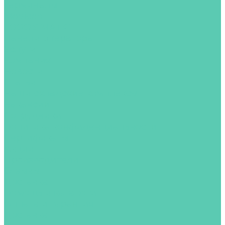
терминалы
Modicon
LOGO.SIMATIC
Панели оператора
Услуги
Компания
Новости
Статьи
Наши складские комплексы
Вакансии
Сотрудники
Политика конфиденциальности
Сертификаты
Акции
Производители
Отзывы
Доставка
Помощь и каталоги
Оплата и гарантия
Доставка