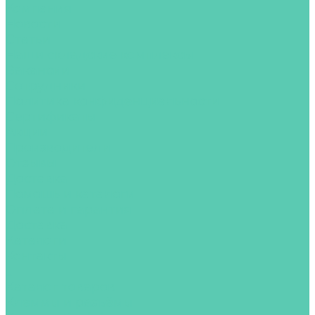
Компания
Новости
Статьи
Наши складские комплексы
Вакансии
Сотрудники
Политика конфиденциальности
Сертификаты
Акции
Производители
Отзывы
Доставка
Помощь и каталоги
Оплата и гарантия
Доставка
Каталоги
Контакты
...
Каталог товаров
Клеммы и разъёмы