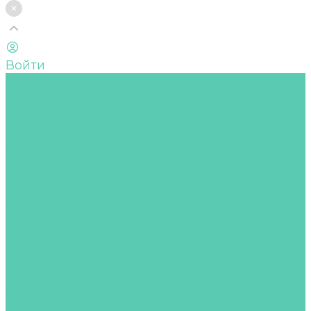
Войти
Каталог товаров
Клеммы и разъёмы
Клеммы Push-in проходные
Клеммы винтовые проходные
Аксессуары к клеммам
Реле
Промежуточные реле
Реле управления
Аксессуары
Расходные материалы и аксессуары для
монтажа
Наконечники штыревые втулочные
изолированные (НШВИ)
Наконечники-кольца с изолированным
фланцем(НКИ)
Наконечники вилочные (НВШИ)